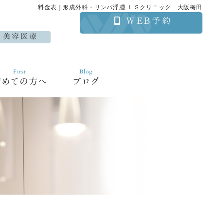
料金表｜形成外科・リンパ浮腫 ＬＳクリニック 大阪梅田
WEB予約
美容医療
First
Blog
初めての方へ
ブログ