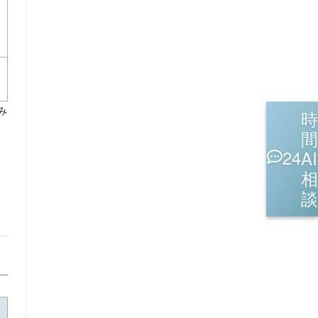
み
時
間
24
AI
相
談