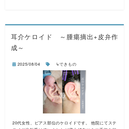
耳介ケロイド ～腫瘍摘出+皮弁作
成～
2025/08/04
↳できもの
20代女性、ピアス部位のケロイドです。 他院にてステ