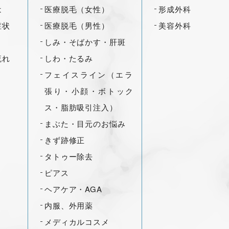
は
医療脱毛（女性）
形成外科
症状
医療脱毛（男性）
美容外科
しみ・そばかす・肝斑
流れ
しわ・たるみ
フェイスライン（エラ
張り・小顔・ボトック
ス・脂肪吸引注入）
まぶた・目元のお悩み
きず跡修正
タトゥー除去
ピアス
ヘアケア・AGA
内服、外用薬
メディカルコスメ