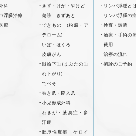
外科
きず・けが・やけど
リンパ浮腫と
パ浮腫治療
傷跡 きずあと
リンパ浮腫の
医療
できもの (粉瘤・ア
検査・診断
テローム)
治療・手術の
いぼ・ほくろ
費用
皮膚がん
治療の流れ
眼瞼下垂(まぶたの垂
初診のご予約
れ下がり)
でべそ
巻き爪・陥入爪
小児形成外科
わきが・腋臭症・多
汗症
肥厚性瘢痕 ケロイ