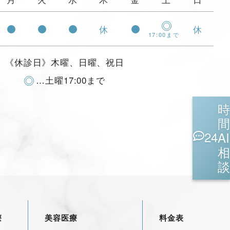
休
休
17:00まで
《休診日》木曜、日曜、祝日
…土曜17:00まで
時
間
24
AI
相
談
療
美容医療
料金表