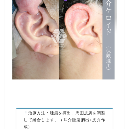
治療方法：腫瘍を摘出、周囲皮膚を調整
して縫合します。（耳介腫瘍摘出+皮弁作
成）