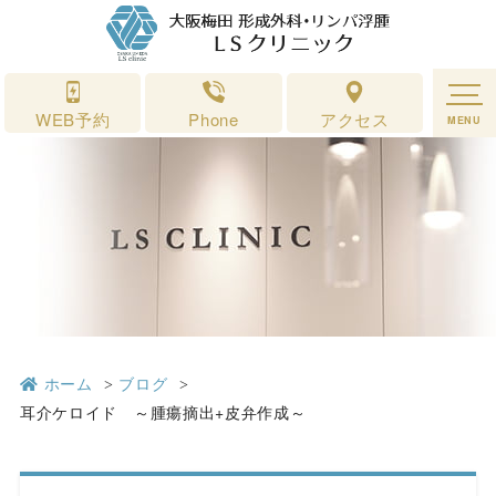
耳介ケロイド ～腫瘍摘出+皮弁作成～｜形成外科・リンパ浮腫 ＬＳクリ
ニック 大阪梅田
WEB予約
Phone
アクセス
MENU
ホーム
ブログ
耳介ケロイド ～腫瘍摘出+皮弁作成～